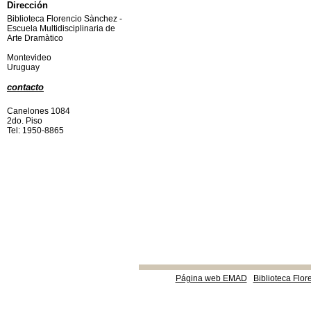
Dirección
Biblioteca Florencio Sànchez -
Escuela Multidisciplinaria de
Arte Dramàtico
Montevideo
Uruguay
contacto
Canelones 1084
2do. Piso
Tel: 1950-8865
Página web EMAD
Biblioteca Flor