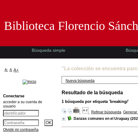
Biblioteca Florencio Sánchez -EMAD-
Biblioteca Florencio Sánc
Búsqueda simple
Búsqu
"La colección se encuentra parc
A-
A
A+
Nueva búsqueda
Resultado de la búsqueda
Conectarse
1
búsqueda por etiqueta
'breaking/'
acceder a su cuenta de
usuario
Refinar búsqueda
Generar 
Danzas comunes en el Uruguay
(202
Olvidé mi contraseña