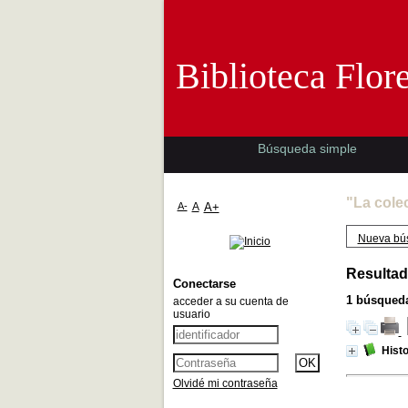
Biblioteca 
Biblioteca Flor
Búsqueda simple
"La cole
A-
A
A+
Nueva bú
Resultad
Conectarse
1
búsqueda
acceder a su cuenta de
usuario
Histo
Olvidé mi contraseña