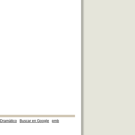
e Dramàtico
Buscar en Google
pmb