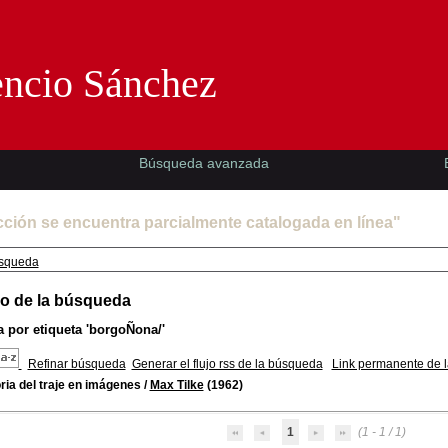
Florencio Sánchez -EMAD-
encio Sánchez
Búsqueda avanzada
cción se encuentra parcialmente catalogada en línea"
squeda
o de la búsqueda
 por etiqueta
'borgoÑona/'
Refinar búsqueda
Generar el flujo rss de la búsqueda
Link permanente de 
ria del traje en imágenes
/
Max Tilke
(1962)
1
(1 - 1 / 1)