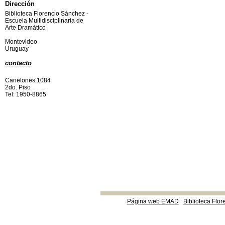
Dirección
Biblioteca Florencio Sànchez -
Escuela Multidisciplinaria de
Arte Dramàtico
Montevideo
Uruguay
contacto
Canelones 1084
2do. Piso
Tel: 1950-8865
Página web EMAD
Biblioteca Flor