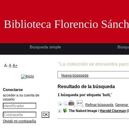
Biblioteca Florencio Sánchez -EMAD-
Biblioteca Florencio Sánc
Búsqueda simple
Búsqu
"La colección se encuentra parc
A-
A
A+
Nueva búsqueda
Resultado de la búsqueda
Conectarse
1
búsqueda por etiqueta
'bolt,'
acceder a su cuenta de
usuario
Refinar búsqueda
Generar 
The Naked Image
/
Harold Clurman
(
Olvidé mi contraseña