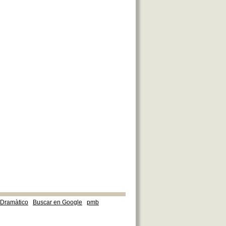
e Dramàtico
Buscar en Google
pmb