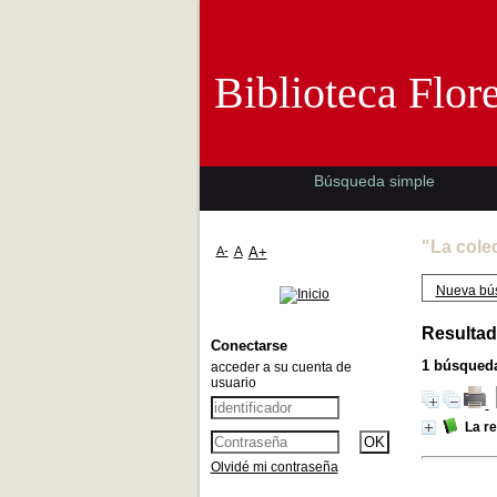
Biblioteca 
Biblioteca Flor
Búsqueda simple
"La cole
A-
A
A+
Nueva bú
Resultad
Conectarse
1
búsqueda
acceder a su cuenta de
usuario
La re
Olvidé mi contraseña