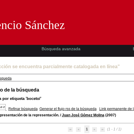
Florencio Sánchez -EMAD-
encio Sánchez
Búsqueda avanzada
cción se encuentra parcialmente catalogada en línea"
squeda
o de la búsqueda
 por etiqueta
'boceto/'
Refinar búsqueda
Generar el flujo rss de la búsqueda
Link permanente de 
presentación de la representación.
/
Juan José Gómez Molina
(2007)
1
(1 - 1 / 1)