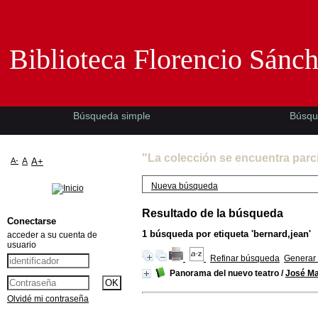
Biblioteca Florencio Sánchez -EMAD-
Biblioteca Florencio Sánc
Búsqueda simple
Búsqu
"La colección se encuentra parc
A-
A
A+
Nueva búsqueda
Resultado de la búsqueda
Conectarse
1
búsqueda por etiqueta
'bernard,jean'
acceder a su cuenta de
usuario
Refinar búsqueda
Generar 
Panorama del nuevo teatro
/
José Ma
Olvidé mi contraseña