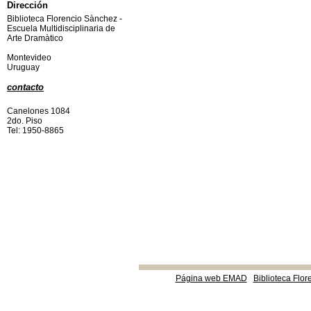
Dirección
Biblioteca Florencio Sànchez -
Escuela Multidisciplinaria de
Arte Dramàtico
Montevideo
Uruguay
contacto
Canelones 1084
2do. Piso
Tel: 1950-8865
Página web EMAD
Biblioteca Flor