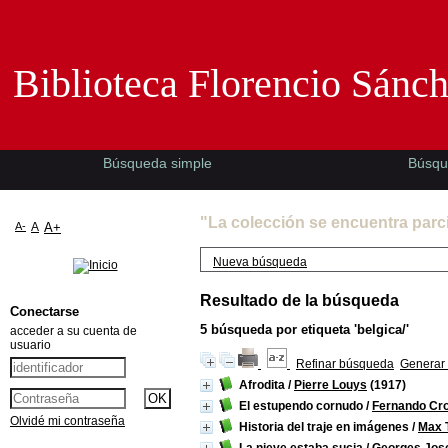
Biblioteca Florencio Sánchez -EMAD-
Biblioteca Florencio Sánc
Búsqueda simple
Búsqu
"La colección se encuentra parc
A-
A
A+
Nueva búsqueda
Resultado de la búsqueda
Conectarse
5
búsqueda por etiqueta
'belgica/'
acceder a su cuenta de
usuario
Refinar búsqueda
Generar 
Afrodita
/
Pierre Louys
(1917)
El estupendo cornudo
/
Fernando Cr
Olvidé mi contraseña
Historia del traje en imágenes
/
Max T