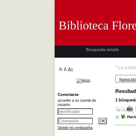
Biblioteca 
Biblioteca Flor
Búsqueda simple
"La cole
A-
A
A+
Nueva bú
Resultad
Conectarse
1
búsqueda
acceder a su cuenta de
usuario
Hacia
Olvidé mi contraseña