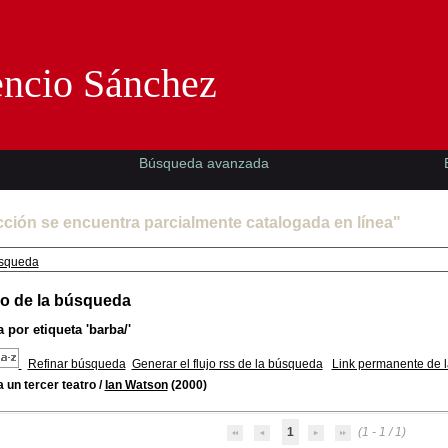
Florencio Sánchez -EMAD-
encio Sánchez
Búsqueda avanzada
cción se encuentra parcialmente catalogada en línea"
squeda
o de la búsqueda
 por etiqueta
'barba/'
Refinar búsqueda
Generar el flujo rss de la búsqueda
Link permanente de 
 un tercer teatro
/
Ian Watson
(2000)
1
(1 - 1 / 1)