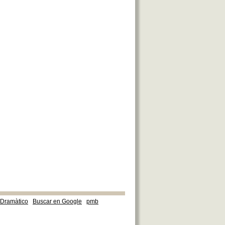
e Dramàtico
Buscar en Google
pmb