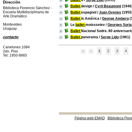
Ballet
4
/
Serge Lido
(1951)
Dirección
Ballet
design
/
Cyril Beaumont
(1946
Biblioteca Florencio Sànchez -
Escuela Multidisciplinaria de
Ballet
espagnol
/
Juan Gyenes
(1955
Arte Dramàtico
Ballet
in América
/
George Amberg
(
Montevideo
Le
ballet
moissseiev
/
Georges Soria
Uruguay
Ballet
Nacional Sodre. 80 aniversari
contacto
Ballet
panorama
/
Serge Lido
(1961)
Canelones 1084
1
2
3
4
2do. Piso
Tel: 1950-8865
Página web EMAD
Biblioteca Flor