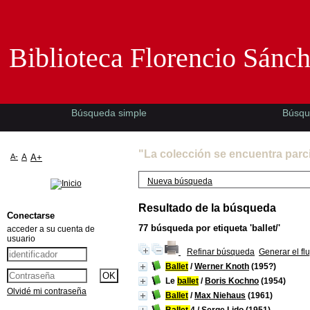
Biblioteca Florencio Sánchez -EMAD-
Biblioteca Florencio Sánc
Búsqueda simple
Búsqu
"La colección se encuentra parc
A-
A
A+
Nueva búsqueda
Resultado de la búsqueda
Conectarse
77
búsqueda por etiqueta
'ballet/'
acceder a su cuenta de
usuario
Refinar búsqueda
Generar el fl
Ballet
/
Werner Knoth
(195?)
Le
ballet
/
Boris Kochno
(1954)
Olvidé mi contraseña
Ballet
/
Max Niehaus
(1961)