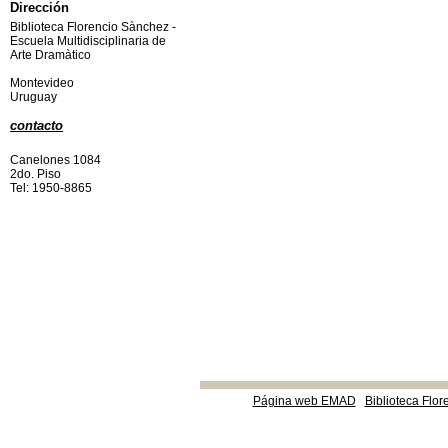
Dirección
Biblioteca Florencio Sànchez -
Escuela Multidisciplinaria de
Arte Dramàtico
Montevideo
Uruguay
contacto
Canelones 1084
2do. Piso
Tel: 1950-8865
Página web EMAD
Biblioteca Flor