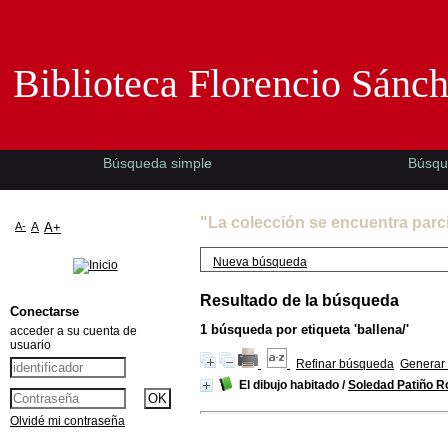
Biblioteca Florencio Sánchez -EMAD-
Biblioteca Florencio Sánc
Búsqueda simple
Búsqu
"La colección se encuentra parc
A-
A
A+
Nueva búsqueda
Resultado de la búsqueda
Conectarse
1
búsqueda por etiqueta
'ballena/'
acceder a su cuenta de
usuario
Refinar búsqueda
Generar 
El dibujo habitado
/
Soledad Patiño R
Olvidé mi contraseña