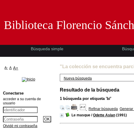
Biblioteca Florencio Sánchez -EMAD-
Biblioteca Florencio Sánc
Búsqueda simple
Búsqu
"La colección se encuentra parc
A-
A
A+
Nueva búsqueda
Resultado de la búsqueda
Conectarse
1
búsqueda por etiqueta
'b/'
acceder a su cuenta de
usuario
Refinar búsqueda
Generar 
Le masque
/
Odette Aslan
(1991)
Olvidé mi contraseña