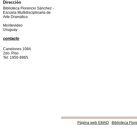
Dirección
Biblioteca Florencio Sànchez -
Escuela Multidisciplinaria de
Arte Dramàtico
Montevideo
Uruguay
contacto
Canelones 1084
2do. Piso
Tel: 1950-8865
Página web EMAD
Biblioteca Flor