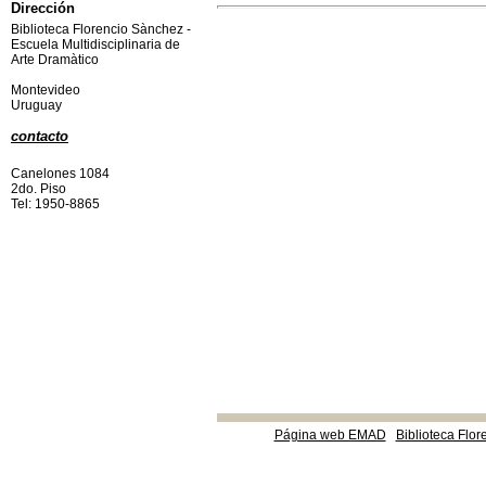
Dirección
Biblioteca Florencio Sànchez -
Escuela Multidisciplinaria de
Arte Dramàtico
Montevideo
Uruguay
contacto
Canelones 1084
2do. Piso
Tel: 1950-8865
Página web EMAD
Biblioteca Flor