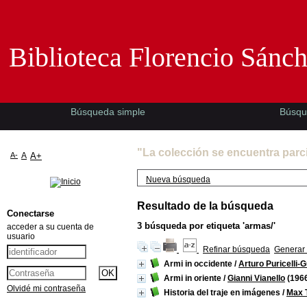
Biblioteca Florencio Sánchez -EMAD-
Biblioteca Florencio Sánc
Búsqueda simple
Búsqu
"La colección se encuentra parc
A-
A
A+
Nueva búsqueda
Resultado de la búsqueda
Conectarse
3
búsqueda por etiqueta
'armas/'
acceder a su cuenta de
usuario
Refinar búsqueda
Generar 
Armi in occidente
/
Arturo Puricelli-
Armi in oriente
/
Gianni Vianello
(196
Olvidé mi contraseña
Historia del traje en imágenes
/
Max T