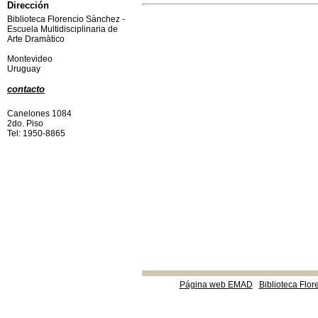
Dirección
Biblioteca Florencio Sànchez -
Escuela Multidisciplinaria de
Arte Dramàtico
Montevideo
Uruguay
contacto
Canelones 1084
2do. Piso
Tel: 1950-8865
Página web EMAD
Biblioteca Flor