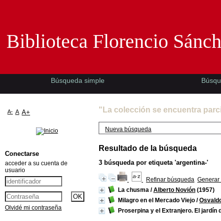
Biblioteca Florencio Sánchez -EMAD-
Biblioteca Florencio Sánc
Búsqueda simple
Búsqu
"La colección se encuentra parc
A-
A
A+
Nueva búsqueda
Resultado de la búsqueda
Conectarse
3
búsqueda por etiqueta
'argentina-'
acceder a su cuenta de
usuario
Refinar búsqueda
Generar 
La chusma
/
Alberto Novión
(1957)
Milagro en el Mercado Viejo
/
Osvald
Olvidé mi contraseña
Proserpina y el Extranjero. El jardín 