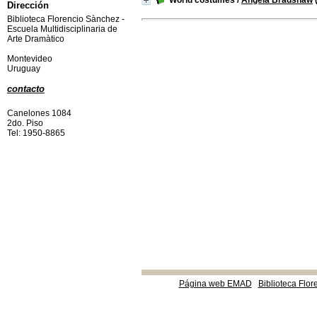
World costumes
/
Angela Bradshaw
Dirección
Biblioteca Florencio Sànchez -
Escuela Multidisciplinaria de
Arte Dramàtico
Montevideo
Uruguay
contacto
Canelones 1084
2do. Piso
Tel: 1950-8865
Página web EMAD
Biblioteca Flor