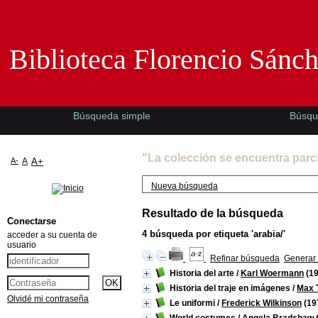
Biblioteca Florencio Sánchez -EMAD-
Biblioteca Florencio Sánc
Búsqueda simple
Búsqu
"La colección se encuentra parc
A-
A
A+
Nueva búsqueda
Resultado de la búsqueda
Conectarse
4
búsqueda por etiqueta
'arabia/'
acceder a su cuenta de
usuario
Refinar búsqueda
Generar 
Historia del arte
/
Karl Woermann
(19
Historia del traje en imágenes
/
Max T
Olvidé mi contraseña
Le uniformi
/
Frederick Wilkinson
(19