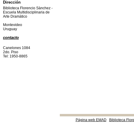
Dirección
Biblioteca Florencio Sànchez -
Escuela Multidisciplinaria de
Arte Dramàtico
Montevideo
Uruguay
contacto
Canelones 1084
2do. Piso
Tel: 1950-8865
Página web EMAD
Biblioteca Flor