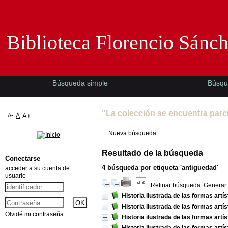
Biblioteca Florencio Sánchez -EMAD-
Biblioteca Florencio Sánc
Búsqueda simple
Búsqu
"La colección se encuentra parc
A-
A
A+
Nueva búsqueda
Resultado de la búsqueda
Conectarse
4
búsqueda por etiqueta
'antiguedad'
acceder a su cuenta de
usuario
Refinar búsqueda
Generar 
Historia ilustrada de las formas artís
Historia ilustrada de las formas artís
Olvidé mi contraseña
Historia ilustrada de las formas artí