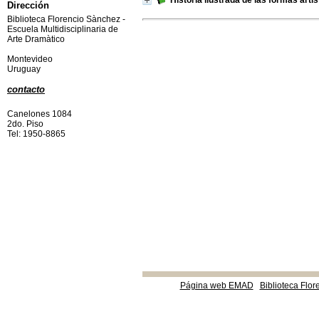
Historia ilustrada de las formas artí
Dirección
Biblioteca Florencio Sànchez -
Escuela Multidisciplinaria de
Arte Dramàtico
Montevideo
Uruguay
contacto
Canelones 1084
2do. Piso
Tel: 1950-8865
Página web EMAD
Biblioteca Flor