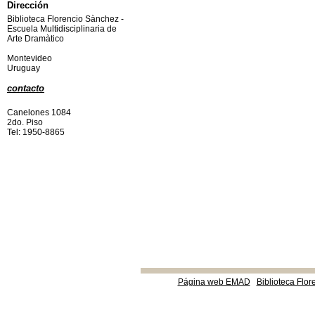
Dirección
Biblioteca Florencio Sànchez -
Escuela Multidisciplinaria de
Arte Dramàtico
Montevideo
Uruguay
contacto
Canelones 1084
2do. Piso
Tel: 1950-8865
Página web EMAD
Biblioteca Flor