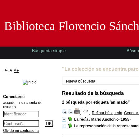
Biblioteca Florencio Sánchez -EMAD-
Biblioteca Florencio Sánc
Búsqueda simple
Búsqu
"La colección se encuentra parc
A-
A
A+
Nueva búsqueda
Resultado de la búsqueda
Conectarse
2
búsqueda por etiqueta
'animado/'
acceder a su cuenta de
usuario
Refinar búsqueda
Generar 
La regìa
/
Mario Apollonio
(1955)
La representación de la representac
Olvidé mi contraseña