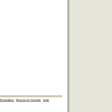
e Dramàtico
Buscar en Google
pmb