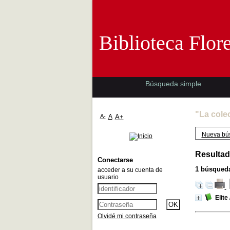
Biblioteca 
Biblioteca Flor
Búsqueda simple
"La cole
A-
A
A+
Nueva bú
Resultad
Conectarse
1
búsqueda
acceder a su cuenta de
usuario
Elite
Olvidé mi contraseña