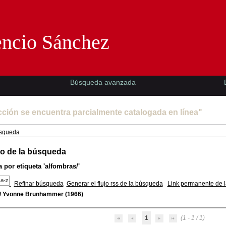
Florencio Sánchez -EMAD-
encio Sánchez
Búsqueda avanzada
cción se encuentra parcialmente catalogada en línea"
squeda
o de la búsqueda
 por etiqueta
'alfombras/'
Refinar búsqueda
Generar el flujo rss de la búsqueda
Link permanente de 
/
Yvonne Brunhammer
(1966)
1
(1 - 1 / 1)