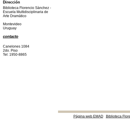
Dirección
Biblioteca Florencio Sànchez -
Escuela Multidisciplinaria de
Arte Dramàtico
Montevideo
Uruguay
contacto
Canelones 1084
2do. Piso
Tel: 1950-8865
Página web EMAD
Biblioteca Flor