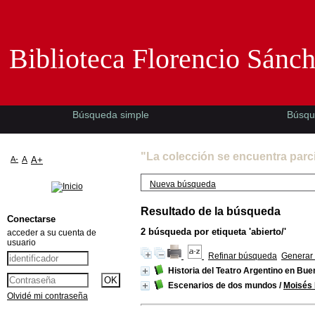
Biblioteca Florencio Sánchez -EMAD-
Biblioteca Florencio Sánc
Búsqueda simple
Búsqu
"La colección se encuentra parc
A-
A
A+
Nueva búsqueda
Resultado de la búsqueda
Conectarse
2
búsqueda por etiqueta
'abierto/'
acceder a su cuenta de
usuario
Refinar búsqueda
Generar 
Historia del Teatro Argentino en Bue
Escenarios de dos mundos
/
Moisés 
Olvidé mi contraseña