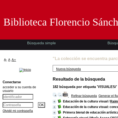
Biblioteca Florencio Sánchez -EMAD-
Biblioteca Florencio Sánc
Búsqueda simple
Búsqu
"La colección se encuentra parc
A-
A
A+
Nueva búsqueda
Resultado de la búsqueda
Conectarse
182
búsqueda por etiqueta
'VISUALES/'
acceder a su cuenta de
usuario
Refinar búsqueda
Generar el fl
Educación de la cultura visual
/
Raim
Educación de la cultura visual: conc
Olvidé mi contraseña
Primera bienal de educación artísti