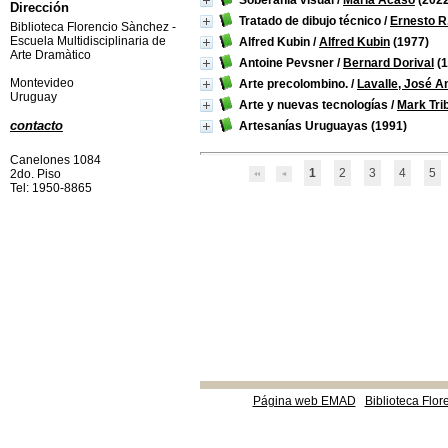
Soberanía visual
/
María Acaso
(2022
Dirección
Tratado de dibujo técnico
/
Ernesto R
Biblioteca Florencio Sànchez -
Escuela Multidisciplinaria de
Alfred Kubin
/
Alfred Kubin
(1977)
Arte Dramàtico
Antoine Pevsner
/
Bernard Dorival
(1
Montevideo
Arte precolombino.
/
Lavalle, José A
Uruguay
Arte y nuevas tecnologías
/
Mark Tri
contacto
Artesanías Uruguayas
(1991)
Canelones 1084
1
2
3
4
5
2do. Piso
Tel: 1950-8865
Página web EMAD
Biblioteca Flor