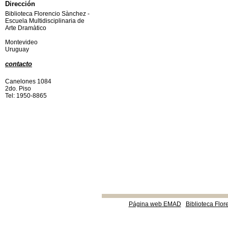
Dirección
Biblioteca Florencio Sànchez -
Escuela Multidisciplinaria de
Arte Dramàtico
Montevideo
Uruguay
contacto
Canelones 1084
2do. Piso
Tel: 1950-8865
Página web EMAD
Biblioteca Flor