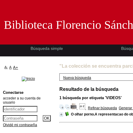
Biblioteca Florencio Sánchez -EMAD-
Biblioteca Florencio Sánc
Búsqueda simple
Búsqu
"La colección se encuentra parc
A-
A
A+
Nueva búsqueda
Resultado de la búsqueda
Conectarse
1
búsqueda por etiqueta
'VIDEOS'
acceder a su cuenta de
usuario
Refinar búsqueda
Generar 
O olhar porno.A representacao do o
Olvidé mi contraseña