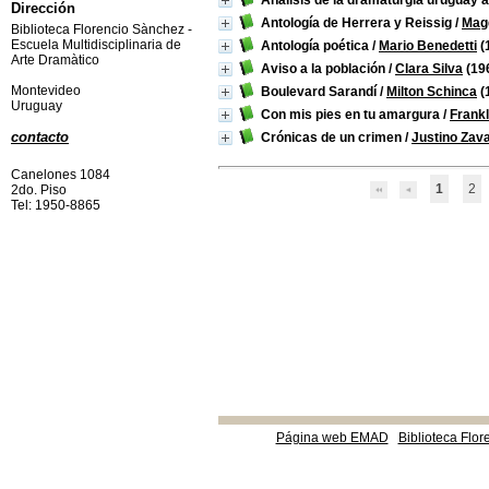
Análisis de la dramaturgia uruguay a
Dirección
Antología de Herrera y Reissig
/
Magd
Biblioteca Florencio Sànchez -
Escuela Multidisciplinaria de
Antología poética
/
Mario Benedetti
(
Arte Dramàtico
Aviso a la población
/
Clara Silva
(19
Montevideo
Boulevard Sarandí
/
Milton Schinca
(
Uruguay
Con mis pies en tu amargura
/
Frankl
contacto
Crónicas de un crimen
/
Justino Zav
Canelones 1084
1
2
2do. Piso
Tel: 1950-8865
Página web EMAD
Biblioteca Flor