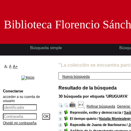
Biblioteca Florencio Sánchez -EMAD-
Biblioteca Florencio Sánc
Búsqueda simple
Búsqu
"La colección se encuentra parc
A-
A
A+
Nueva búsqueda
Resultado de la búsqueda
Conectarse
30
búsqueda por etiqueta
'URUGUAYA'
acceder a su cuenta de
usuario
Refinar búsqueda
Generar 
Represión, exilio y democracia
/
Saú
El tiempo quieto
/
Natalia Montealegr
Olvidé mi contraseña
Rapsodia de Juana de Ibarbourou
/
J