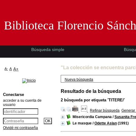
Biblioteca Florencio Sánchez -EMAD-
Biblioteca Florencio Sánc
Búsqueda simple
Búsqu
"La colección se encuentra parc
A-
A
A+
Nueva búsqueda
Resultado de la búsqueda
Conectarse
2
búsqueda por etiqueta
'TITERE/'
acceder a su cuenta de
usuario
Refinar búsqueda
Generar 
Misericordia Campana
/
Susanita Fre
Le masque
/
Odette Aslan
(1991)
Olvidé mi contraseña