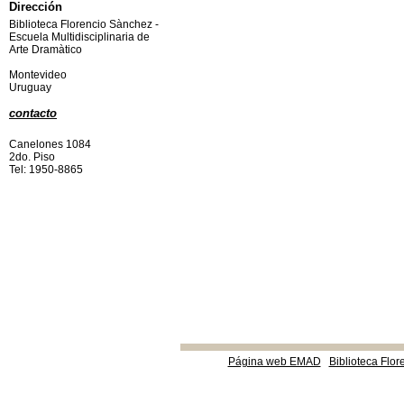
Dirección
Biblioteca Florencio Sànchez -
Escuela Multidisciplinaria de
Arte Dramàtico
Montevideo
Uruguay
contacto
Canelones 1084
2do. Piso
Tel: 1950-8865
Página web EMAD
Biblioteca Flor