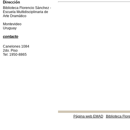
Dirección
Biblioteca Florencio Sànchez -
Escuela Multidisciplinaria de
Arte Dramàtico
Montevideo
Uruguay
contacto
Canelones 1084
2do. Piso
Tel: 1950-8865
Página web EMAD
Biblioteca Flor