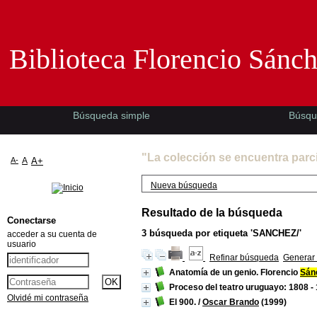
Biblioteca Florencio Sánchez -EMAD-
Biblioteca Florencio Sánc
Búsqueda simple
Búsqu
"La colección se encuentra parc
A-
A
A+
Nueva búsqueda
Resultado de la búsqueda
Conectarse
3
búsqueda por etiqueta
'SANCHEZ/'
acceder a su cuenta de
usuario
Refinar búsqueda
Generar 
Anatomía de un genio. Florencio
Sán
Proceso del teatro uruguayo: 1808 -
Olvidé mi contraseña
El 900.
/
Oscar Brando
(1999)