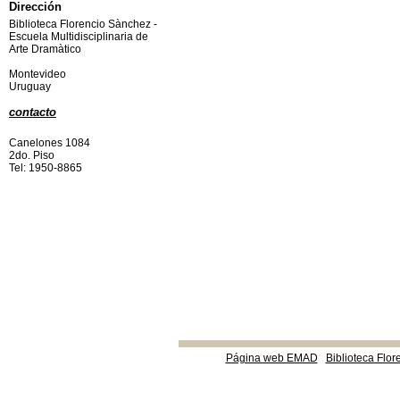
Dirección
Biblioteca Florencio Sànchez -
Escuela Multidisciplinaria de
Arte Dramàtico
Montevideo
Uruguay
contacto
Canelones 1084
2do. Piso
Tel: 1950-8865
Página web EMAD
Biblioteca Flor