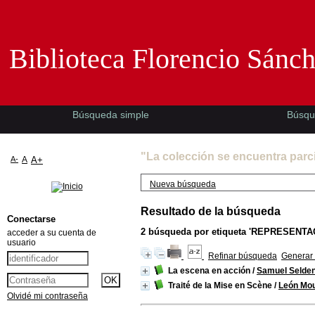
Biblioteca Florencio Sánchez -EMAD-
Biblioteca Florencio Sánc
Búsqueda simple
Búsqu
"La colección se encuentra parc
A-
A
A+
Nueva búsqueda
Resultado de la búsqueda
Conectarse
2
búsqueda por etiqueta
'REPRESENTAC
acceder a su cuenta de
usuario
Refinar búsqueda
Generar 
La escena en acción
/
Samuel Selde
Traité de la Mise en Scène
/
León Mo
Olvidé mi contraseña