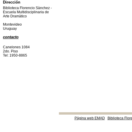
Dirección
Biblioteca Florencio Sànchez -
Escuela Multidisciplinaria de
Arte Dramàtico
Montevideo
Uruguay
contacto
Canelones 1084
2do. Piso
Tel: 1950-8865
Página web EMAD
Biblioteca Flor