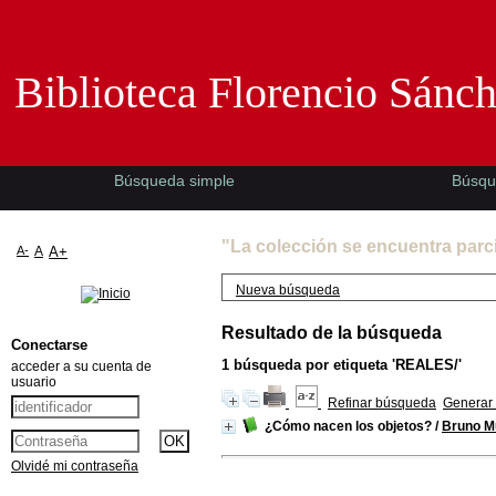
Biblioteca Florencio Sánchez -EMAD-
Biblioteca Florencio Sánc
Búsqueda simple
Búsqu
"La colección se encuentra parc
A-
A
A+
Nueva búsqueda
Resultado de la búsqueda
Conectarse
1
búsqueda por etiqueta
'REALES/'
acceder a su cuenta de
usuario
Refinar búsqueda
Generar 
¿Cómo nacen los objetos?
/
Bruno M
Olvidé mi contraseña