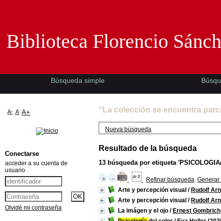
Biblioteca Florencio Sánchez -EMAD-
Biblioteca Florencio Sánc
Búsqueda simple
Búsqu
"La colección se encuentra parc
A-
A
A+
Nueva búsqueda
Resultado de la búsqueda
Conectarse
13
búsqueda por etiqueta
'PSICOLOGIA/
acceder a su cuenta de
usuario
Refinar búsqueda
Generar 
Arte y percepción visual
/
Rudolf Ar
Arte y percepción visual
/
Rudolf Ar
Olvidé mi contraseña
La imágen y el ojo
/
Ernest Gombrich