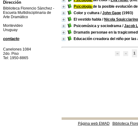
Psicología
del color
/
Eva Heller
(202
Dirección
Psicologia
de la posible evolución d
Biblioteca Florencio Sànchez -
Escuela Multidisciplinaria de
Color y cultura
/
John Gage
(1993)
Arte Dramàtico
El vestido habla
/
Nicola Squicciarino
Montevideo
Psicomúsica y sociodrama
/
Jacob 
Uruguay
Dramatis personae en la tragicomedi
contacto
Educación creadora del niño por las 
Canelones 1084
1
2do. Piso
Tel: 1950-8865
Página web EMAD
Biblioteca Flor