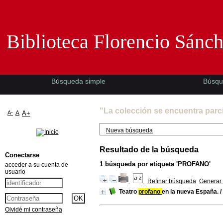
Biblioteca Florencio Sánchez -EMAD-
Biblioteca Florencio Sánc
Búsqueda simple
Búsqu
"La colección se encuentra parc
A-
A
A+
Nueva búsqueda
Resultado de la búsqueda
Conectarse
1
búsqueda por etiqueta
'PROFANO'
acceder a su cuenta de
usuario
Refinar búsqueda
Generar 
Teatro
profano
en la nueva España.
/
Olvidé mi contraseña