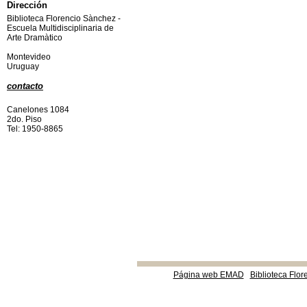
Dirección
Biblioteca Florencio Sànchez -
Escuela Multidisciplinaria de
Arte Dramàtico
Montevideo
Uruguay
contacto
Canelones 1084
2do. Piso
Tel: 1950-8865
Página web EMAD
Biblioteca Flor