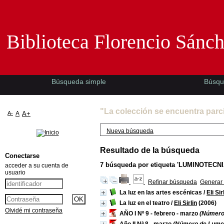
Biblioteca Florencio Sánchez -EMAD-
Biblioteca Florencio Sánc
Búsqueda simple
Búsqu
"La colección se encuentra parc
A-
A
A+
Nueva búsqueda
Resultado de la búsqueda
Conectarse
7
búsqueda por etiqueta
'LUMINOTECNI
acceder a su cuenta de
usuario
Refinar búsqueda
Generar 
La luz en las artes escénicas
/
Eli Sir
La luz en el teatro
/
Eli Sirlin
(2006)
Olvidé mi contraseña
AÑO I Nº 9 - febrero - marzo
(Número 