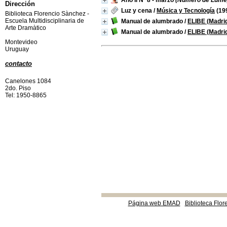
Año II Nª 8 - marzo
(Número de Lume
Dirección
Luz y cena
/
Música y Tecnología
(19
Biblioteca Florencio Sànchez -
Escuela Multidisciplinaria de
Manual de alumbrado
/
ELIBE (Madri
Arte Dramàtico
Manual de alumbrado
/
ELIBE (Madri
Montevideo
Uruguay
contacto
Canelones 1084
2do. Piso
Tel: 1950-8865
Página web EMAD
Biblioteca Flor