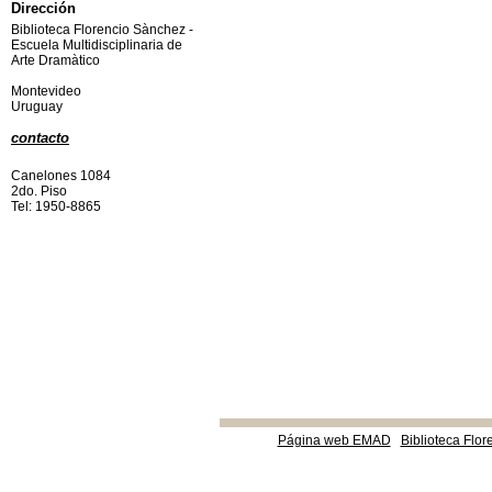
Dirección
Biblioteca Florencio Sànchez -
Escuela Multidisciplinaria de
Arte Dramàtico
Montevideo
Uruguay
contacto
Canelones 1084
2do. Piso
Tel: 1950-8865
Página web EMAD
Biblioteca Flor