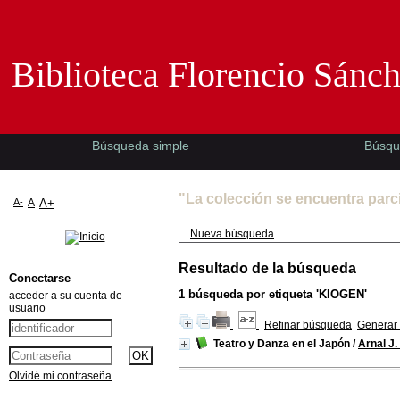
Biblioteca Florencio Sánchez -EMAD-
Biblioteca Florencio Sánc
Búsqueda simple
Búsqu
"La colección se encuentra parc
A-
A
A+
Nueva búsqueda
Resultado de la búsqueda
Conectarse
1
búsqueda por etiqueta
'KIOGEN'
acceder a su cuenta de
usuario
Refinar búsqueda
Generar 
Teatro y Danza en el Japón
/
Arnal J.
Olvidé mi contraseña