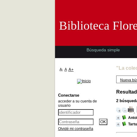
Biblioteca 
Biblioteca Flor
Búsqueda simple
"La cole
A-
A
A+
Nueva bú
Resultad
Conectarse
2
búsqueda
acceder a su cuenta de
usuario
Antol
Tartu
Olvidé mi contraseña