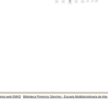
1
(1 - 2 / 2)
gina web EMAD
Biblioteca Florencio Sànchez - Escuela Multidisciplinaria de Art