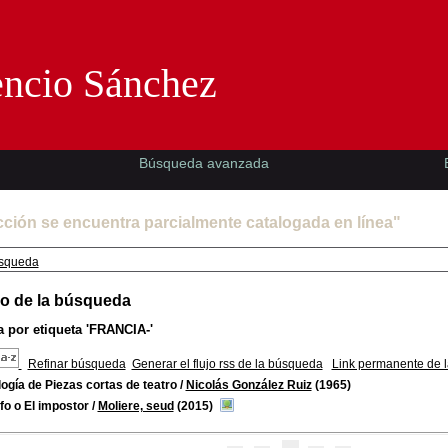
Florencio Sánchez -EMAD-
encio Sánchez
Búsqueda avanzada
cción se encuentra parcialmente catalogada en línea"
squeda
o de la búsqueda
 por etiqueta
'FRANCIA-'
Refinar búsqueda
Generar el flujo rss de la búsqueda
Link permanente de 
ogía de Piezas cortas de teatro
/
Nicolás González Ruiz
(1965)
fo o El impostor
/
Moliere, seud
(2015)