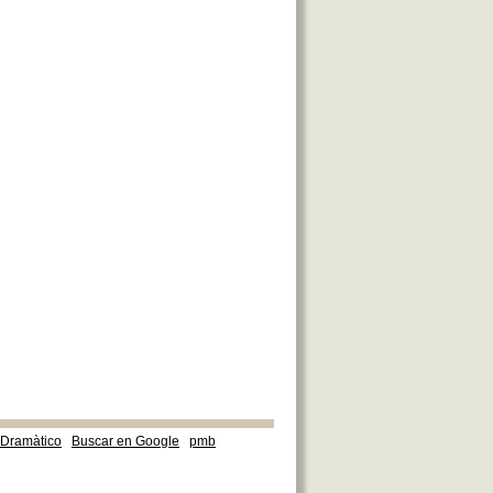
e Dramàtico
Buscar en Google
pmb