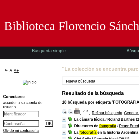
Biblioteca Florencio Sánchez -EMAD-
Biblioteca Florencio Sánc
Búsqueda simple
Búsqu
"La colección se encuentra parc
A-
A
A+
Nueva búsqueda
Resultado de la búsqueda
Conectarse
18
búsqueda por etiqueta
'FOTOGRAFIA
acceder a su cuenta de
usuario
Refinar búsqueda
Generar 
La cámara lúcida
/
Roland Barthes
(2
Directores de
fotografía
/
Peter Etted
Olvidé mi contraseña
La
fotografía
en la historia Argentina