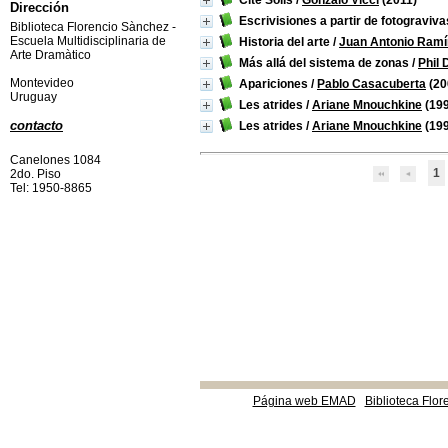
Cité Solís
/
Gonzalo Vicci
(2011)
Dirección
Escrivisiones a partir de fotograviva
Biblioteca Florencio Sànchez -
Escuela Multidisciplinaria de
Historia del arte
/
Juan Antonio Ramí
Arte Dramàtico
Más allá del sistema de zonas
/
Phil 
Montevideo
Apariciones
/
Pablo Casacuberta
(20
Uruguay
Les atrides
/
Ariane Mnouchkine
(199
contacto
Les atrides
/
Ariane Mnouchkine
(199
Canelones 1084
1
2do. Piso
Tel: 1950-8865
Página web EMAD
Biblioteca Flor