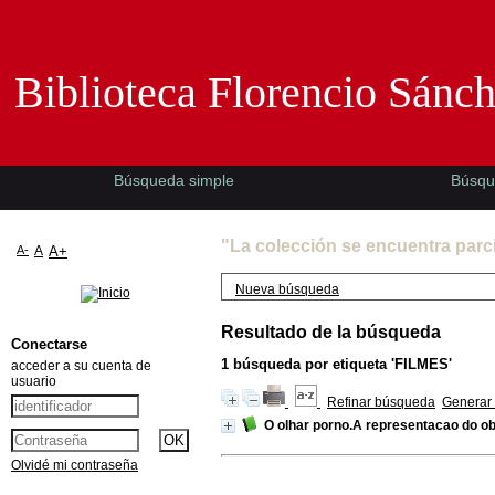
Biblioteca Florencio Sánchez -EMAD-
Biblioteca Florencio Sánc
Búsqueda simple
Búsqu
"La colección se encuentra parc
A-
A
A+
Nueva búsqueda
Resultado de la búsqueda
Conectarse
1
búsqueda por etiqueta
'FILMES'
acceder a su cuenta de
usuario
Refinar búsqueda
Generar 
O olhar porno.A representacao do o
Olvidé mi contraseña