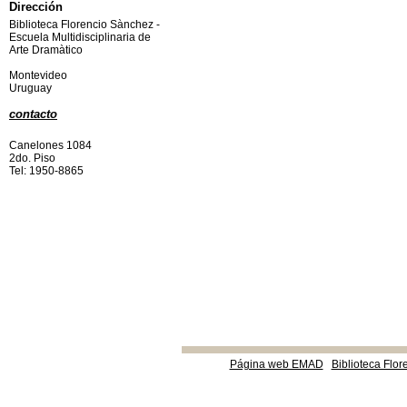
Dirección
Biblioteca Florencio Sànchez -
Escuela Multidisciplinaria de
Arte Dramàtico
Montevideo
Uruguay
contacto
Canelones 1084
2do. Piso
Tel: 1950-8865
Página web EMAD
Biblioteca Flor