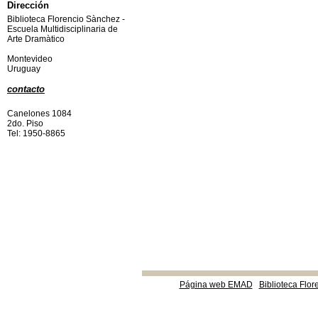
Dirección
Biblioteca Florencio Sànchez -
Escuela Multidisciplinaria de
Arte Dramàtico
Montevideo
Uruguay
contacto
Canelones 1084
2do. Piso
Tel: 1950-8865
Página web EMAD
Biblioteca Flor