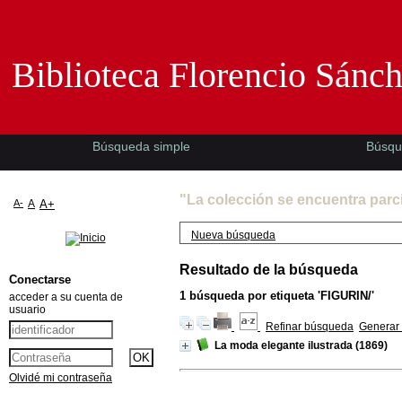
Biblioteca Florencio Sánchez -EMAD-
Biblioteca Florencio Sánc
Búsqueda simple
Búsqu
"La colección se encuentra parc
A-
A
A+
Nueva búsqueda
Resultado de la búsqueda
Conectarse
1
búsqueda por etiqueta
'FIGURIN/'
acceder a su cuenta de
usuario
Refinar búsqueda
Generar 
La moda elegante ilustrada
(1869)
Olvidé mi contraseña