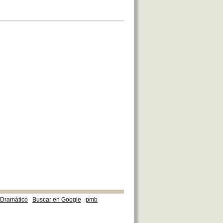
e Dramàtico
Buscar en Google
pmb