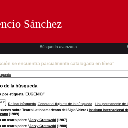
Florencio Sánchez -EMAD-
encio Sánchez
Búsqueda avanzada
cción se encuentra parcialmente catalogada en línea"
squeda
o de la búsqueda
 por etiqueta
'EUGENIO/'
Refinar búsqueda
Generar el flujo rss de la búsqueda
Link permanente de 
xiones sobre Teatro Latinoamericano del Siglo Veinte
/
Instituto Internacional d
icano
(1989)
 un teatro pobre
/
Jerzy Grotowski
(1987)
 un teatro pobre
/
Jerzy Grotowski
(1980)