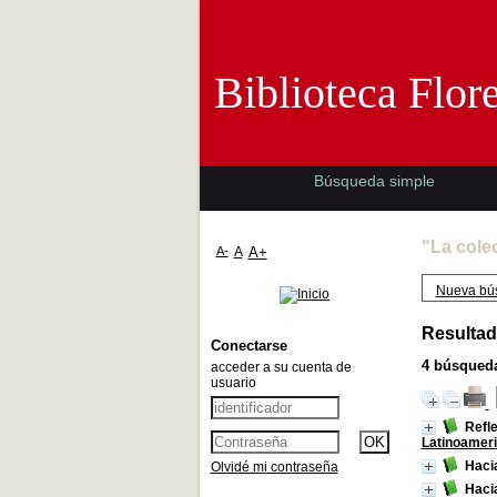
Biblioteca 
Biblioteca Flor
Búsqueda simple
"La cole
A-
A
A+
Nueva bú
Resultad
Conectarse
4
búsqueda
acceder a su cuenta de
usuario
Refle
Latinoamer
Hacia
Olvidé mi contraseña
Hacia