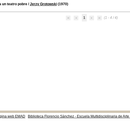
 un teatro pobre
/
Jerzy Grotowski
(1970)
1
(1 - 4 / 4)
gina web EMAD
Biblioteca Florencio Sànchez - Escuela Multidisciplinaria de Art