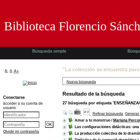
Biblioteca Florencio Sánchez -EMAD-
Biblioteca Florencio Sánc
Búsqueda simple
Búsqu
"La colección se encuentra parc
A-
A
A+
Nueva búsqueda
Resultado de la búsqueda
Conectarse
27
búsqueda por etiqueta
'ENSEÑANZA/
acceder a su cuenta de
usuario
Refinar búsqueda
Generar 
Amar a tu monstruo
/
Mariana Perco
Las configuraciones didácticas: una
Olvidé mi contraseña
La producción colectiva de lo dramá