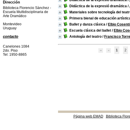
Didáctica de la expresió dramática
/
Dirección
Didáctica de la expresió dramática
/
Biblioteca Florencio Sànchez -
Escuela Multidisciplinaria de
Materiales sobre tecnología del teat
Arte Dramàtico
Primera bienal de educación artísti
Montevideo
Ballet y danza clásica
/
Elbio Cosent
Uruguay
Escuela clásica del ballet
/
Elbio Cos
contacto
Antología del teatro
/
Francisco Torr
Canelones 1084
1
2
2do. Piso
Tel: 1950-8865
Página web EMAD
Biblioteca Flor