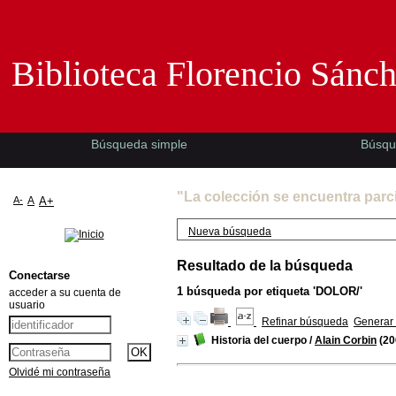
Biblioteca Florencio Sánchez -EMAD-
Biblioteca Florencio Sánc
Búsqueda simple
Búsqu
"La colección se encuentra parc
A-
A
A+
Nueva búsqueda
Resultado de la búsqueda
Conectarse
1
búsqueda por etiqueta
'DOLOR/'
acceder a su cuenta de
usuario
Refinar búsqueda
Generar 
Historia del cuerpo
/
Alain Corbin
(20
Olvidé mi contraseña