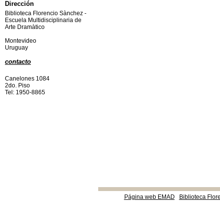
Dirección
Biblioteca Florencio Sànchez -
Escuela Multidisciplinaria de
Arte Dramàtico
Montevideo
Uruguay
contacto
Canelones 1084
2do. Piso
Tel: 1950-8865
Página web EMAD
Biblioteca Flor