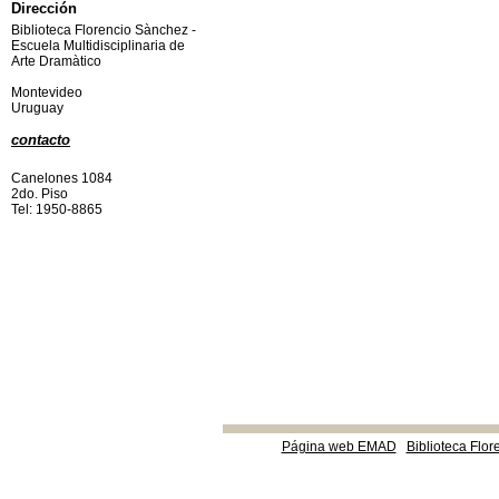
Dirección
Biblioteca Florencio Sànchez -
Escuela Multidisciplinaria de
Arte Dramàtico
Montevideo
Uruguay
contacto
Canelones 1084
2do. Piso
Tel: 1950-8865
Página web EMAD
Biblioteca Flor