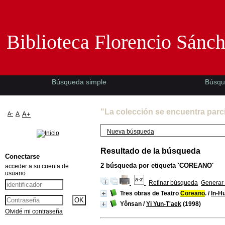
Biblioteca Florencio Sánchez -EMAD-
Biblioteca Florencio Sánc
Búsqueda simple
Búsqu
"La colección se encuentra parc
A-
A
A+
Nueva búsqueda
Resultado de la búsqueda
Conectarse
2
búsqueda por etiqueta
'COREANO'
acceder a su cuenta de
usuario
Refinar búsqueda
Generar 
Tres obras de Teatro
Coreano
.
/
In-H
Yônsan
/
Yi Yun-T'aek
(1998)
Olvidé mi contraseña