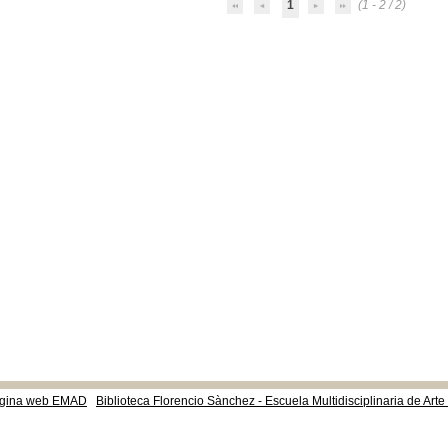
1
(1 - 2 / 2)
gina web EMAD
Biblioteca Florencio Sànchez - Escuela Multidisciplinaria de Art