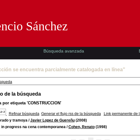
Florencio Sánchez -EMAD-
encio Sánchez
Búsqueda avanzada
cción se encuentra parcialmente catalogada en línea"
squeda
o de la búsqueda
 por etiqueta
'CONSTRUCCION'
Refinar búsqueda
Generar el flujo rss de la búsqueda
Link permanente de 
rado y tramoya
/
Javier Lopez de Guereñu
(2008)
 in progress na cena contemporanea
/
Cohen, Renato
(1998)