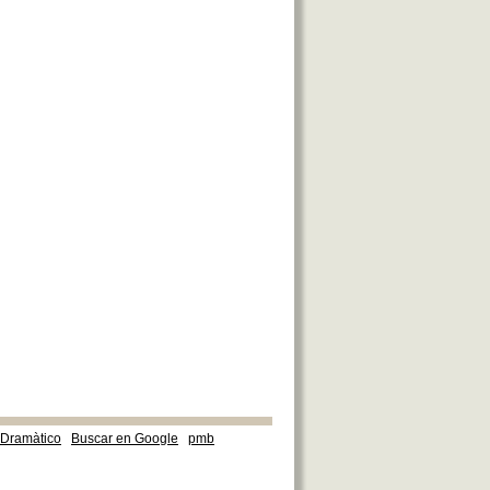
e Dramàtico
Buscar en Google
pmb