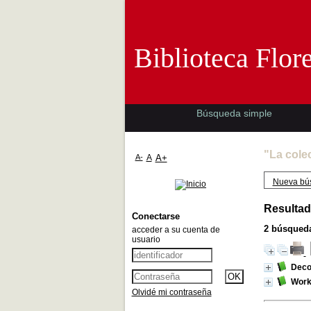
Biblioteca 
Biblioteca Flor
Búsqueda simple
"La cole
A-
A
A+
Nueva bú
Resultad
Conectarse
2
búsqueda
acceder a su cuenta de
usuario
Deco
Work
Olvidé mi contraseña