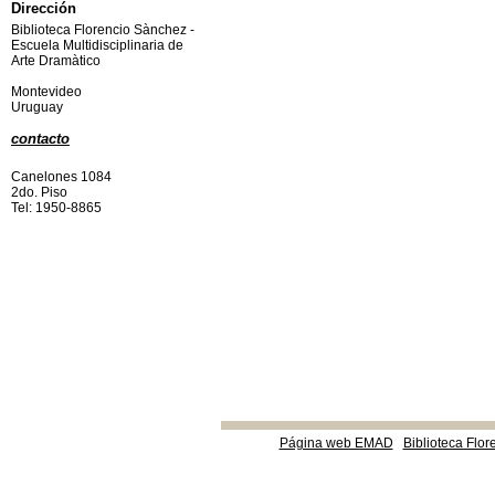
Dirección
Biblioteca Florencio Sànchez -
Escuela Multidisciplinaria de
Arte Dramàtico
Montevideo
Uruguay
contacto
Canelones 1084
2do. Piso
Tel: 1950-8865
Página web EMAD
Biblioteca Flor