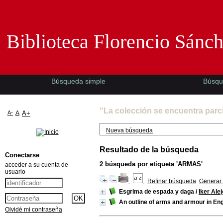
Biblioteca Florencio Sánchez -EMAD-
Biblioteca Florencio Sánc
Búsqueda simple
Búsqu
"La colección se encuentra parc
A-
A
A+
Nueva búsqueda
Resultado de la búsqueda
Conectarse
2
búsqueda por etiqueta
'ARMAS'
acceder a su cuenta de
usuario
Refinar búsqueda
Generar 
Esgrima de espada y daga
/
Iker Ale
An outline of arms and armour in En
Olvidé mi contraseña