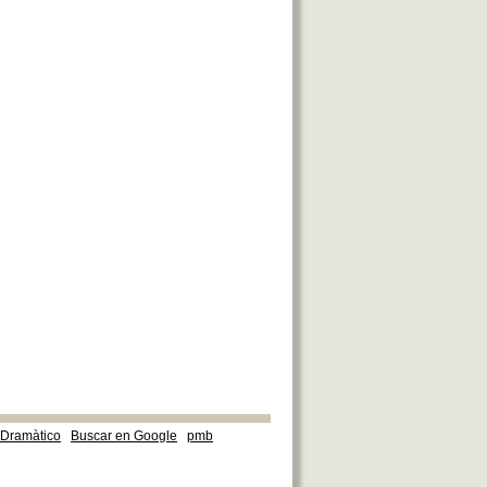
e Dramàtico
Buscar en Google
pmb