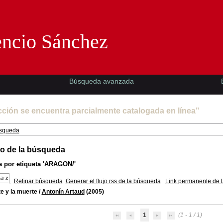
Florencio Sánchez -EMAD-
encio Sánchez
Búsqueda avanzada
cción se encuentra parcialmente catalogada en línea"
squeda
o de la búsqueda
 por etiqueta
'ARAGON/'
Refinar búsqueda
Generar el flujo rss de la búsqueda
Link permanente de 
te y la muerte
/
Antonín Artaud
(2005)
1
(1 - 1 / 1)