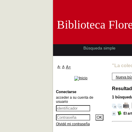
Biblioteca 
Biblioteca Flor
Búsqueda simple
"La cole
A-
A
A+
Nueva bú
Resultad
Conectarse
1
búsqueda
acceder a su cuenta de
usuario
El ar
Olvidé mi contraseña