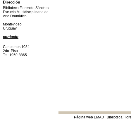
Dirección
Biblioteca Florencio Sànchez -
Escuela Multidisciplinaria de
Arte Dramàtico
Montevideo
Uruguay
contacto
Canelones 1084
2do. Piso
Tel: 1950-8865
Página web EMAD
Biblioteca Flor