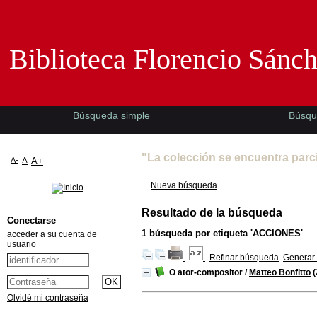
Biblioteca Florencio Sánchez -EMAD-
Biblioteca Florencio Sánc
Búsqueda simple
Búsqu
"La colección se encuentra parc
A-
A
A+
Nueva búsqueda
Resultado de la búsqueda
Conectarse
1
búsqueda por etiqueta
'ACCIONES'
acceder a su cuenta de
usuario
Refinar búsqueda
Generar 
O ator-compositor
/
Matteo Bonfitto
(
Olvidé mi contraseña