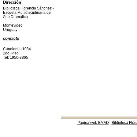
Dirección
Biblioteca Florencio Sànchez -
Escuela Multidisciplinaria de
Arte Dramàtico
Montevideo
Uruguay
contacto
Canelones 1084
2do. Piso
Tel: 1950-8865
Página web EMAD
Biblioteca Flor