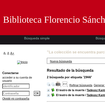
Biblioteca Florencio Sánchez -EMAD-
Biblioteca Florencio Sánc
Búsqueda simple
Búsqu
"La colección se encuentra parc
A-
A
A+
Nueva búsqueda
Resultado de la búsqueda
Conectarse
2
búsqueda por etiqueta
'1944/'
acceder a su cuenta de
usuario
Refinar búsqueda
Generar 
El teatro de la muerte
/
Tadeusz Kant
El teatro de la muerte
/
Tadeusz Kant
Olvidé mi contraseña