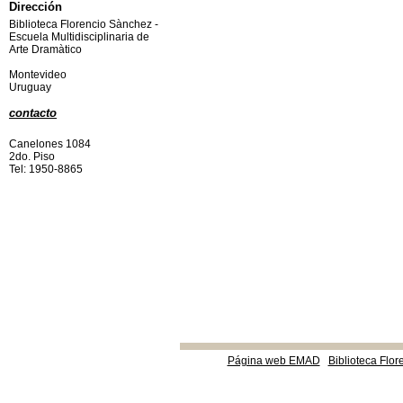
Dirección
Biblioteca Florencio Sànchez -
Escuela Multidisciplinaria de
Arte Dramàtico
Montevideo
Uruguay
contacto
Canelones 1084
2do. Piso
Tel: 1950-8865
Página web EMAD
Biblioteca Flor