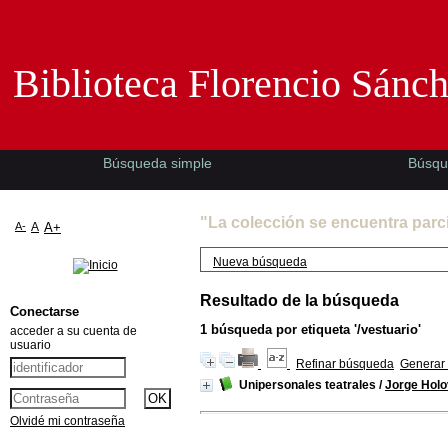
Biblioteca Florencio Sánchez -EMAD-
Biblioteca Florencio Sánc
Búsqueda simple
Búsqu
"La colección se encuentra parc
A-
A
A+
Nueva búsqueda
Resultado de la búsqueda
Conectarse
1
búsqueda por etiqueta
'/vestuario'
acceder a su cuenta de
usuario
Refinar búsqueda
Generar 
Unipersonales teatrales
/
Jorge Hol
Olvidé mi contraseña