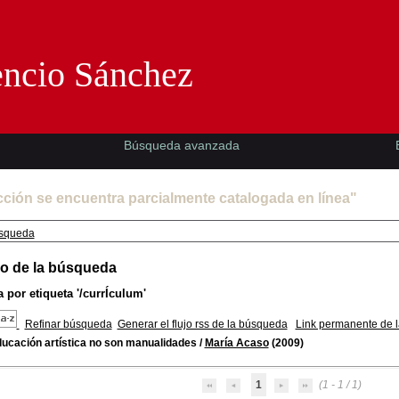
Florencio Sánchez -EMAD-
encio Sánchez
Búsqueda avanzada
cción se encuentra parcialmente catalogada en línea"
squeda
o de la búsqueda
 por etiqueta
'/currÍculum'
Refinar búsqueda
Generar el flujo rss de la búsqueda
Link permanente de 
ducación artística no son manualidades
/
María Acaso
(2009)
1
(1 - 1 / 1)