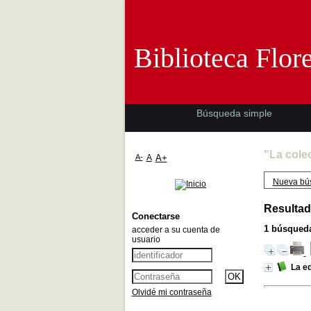
Biblioteca 
Biblioteca Flor
Búsqueda simple
"La cole
A-
A
A+
Nueva bú
Resultad
Conectarse
1
búsqueda
acceder a su cuenta de
usuario
La e
Olvidé mi contraseña