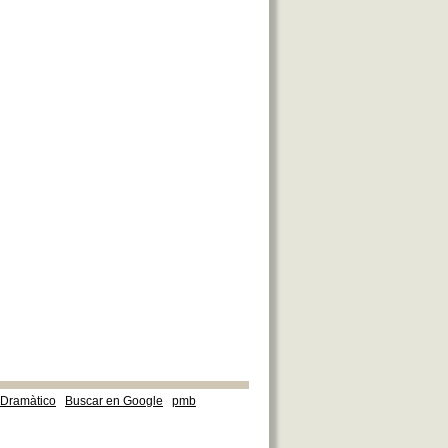
e Dramàtico
Buscar en Google
pmb