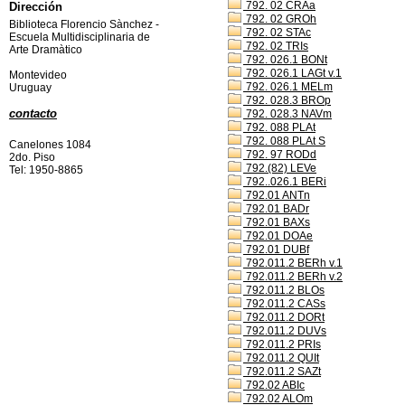
792. 02 CRAa
Dirección
792. 02 GROh
Biblioteca Florencio Sànchez -
792. 02 STAc
Escuela Multidisciplinaria de
792. 02 TRIs
Arte Dramàtico
792. 026.1 BONt
792. 026.1 LAGt v.1
Montevideo
792. 026.1 MELm
Uruguay
792. 028.3 BROp
contacto
792. 028.3 NAVm
792. 088 PLAt
792. 088 PLAt S
Canelones 1084
792. 97 RODd
2do. Piso
792.(82) LEVe
Tel: 1950-8865
792..026.1 BERi
792.01 ANTn
792.01 BADr
792.01 BAXs
792.01 DOAe
792.01 DUBf
792.011.2 BERh v.1
792.011.2 BERh v.2
792.011.2 BLOs
792.011.2 CASs
792.011.2 DORt
792.011.2 DUVs
792.011.2 PRIs
792.011.2 QUIt
792.011.2 SAZt
792.02 ABIc
792.02 ALOm