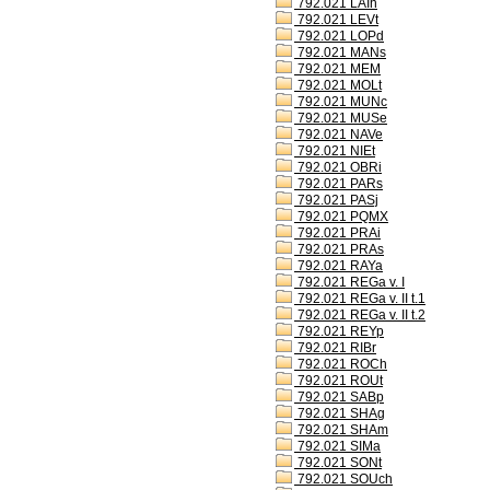
792.021 LAIh
792.021 LEVt
792.021 LOPd
792.021 MANs
792.021 MEM
792.021 MOLt
792.021 MUNc
792.021 MUSe
792.021 NAVe
792.021 NIEt
792.021 OBRi
792.021 PARs
792.021 PASj
792.021 PQMX
792.021 PRAi
792.021 PRAs
792.021 RAYa
792.021 REGa v. I
792.021 REGa v. II t.1
792.021 REGa v. II t.2
792.021 REYp
792.021 RIBr
792.021 ROCh
792.021 ROUt
792.021 SABp
792.021 SHAg
792.021 SHAm
792.021 SIMa
792.021 SONt
792.021 SOUch