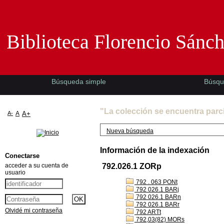
Biblioteca Florencio Sánchez -EMAD-
Biblioteca Florencio Sánc
Búsqueda simple
Búsqu
"La colección se encuentra parc
A-
A
A+
Nueva búsqueda
Información de la indexación
Conectarse
acceder a su cuenta de
792.026.1 ZORp
usuario
792 . 063 PONt
792 026.1 BARj
792 026.1 BARn
792 026.1 BARr
Olvidé mi contraseña
792 ARTt
792,03(82) MORs