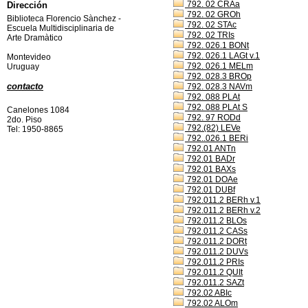
792. 02 CRAa
Dirección
792. 02 GROh
Biblioteca Florencio Sànchez -
792. 02 STAc
Escuela Multidisciplinaria de
792. 02 TRIs
Arte Dramàtico
792. 026.1 BONt
792. 026.1 LAGt v.1
Montevideo
792. 026.1 MELm
Uruguay
792. 028.3 BROp
contacto
792. 028.3 NAVm
792. 088 PLAt
792. 088 PLAt S
Canelones 1084
792. 97 RODd
2do. Piso
792.(82) LEVe
Tel: 1950-8865
792..026.1 BERi
792.01 ANTn
792.01 BADr
792.01 BAXs
792.01 DOAe
792.01 DUBf
792.011.2 BERh v.1
792.011.2 BERh v.2
792.011.2 BLOs
792.011.2 CASs
792.011.2 DORt
792.011.2 DUVs
792.011.2 PRIs
792.011.2 QUIt
792.011.2 SAZt
792.02 ABIc
792.02 ALOm