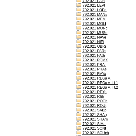
792.021 LAIh
792.021 LEVt
792.021 LOPd
792.021 MANs
792.021 MEM
792.021 MOLt
792.021 MUNc
792.021 MUSe
792.021 NAVe
792.021 NIEt
792.021 OBRi
792.021 PARs
792.021 PASj
792.021 PQMX
792.021 PRAi
792.021 PRAs
792.021 RAYa
792.021 REGa v. I
792.021 REGa v. II t.1
792.021 REGa v. II t.2
792.021 REYp
792.021 RIBr
792.021 ROCh
792.021 ROUt
792.021 SABp
792.021 SHAg
792.021 SHAm
792.021 SIMa
792.021 SONt
792.021 SOUch