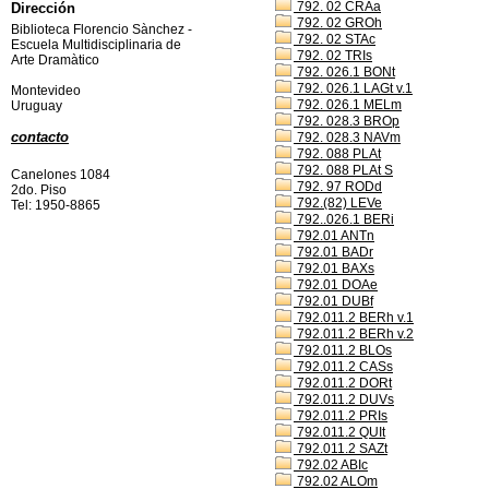
792. 02 CRAa
Dirección
792. 02 GROh
Biblioteca Florencio Sànchez -
792. 02 STAc
Escuela Multidisciplinaria de
792. 02 TRIs
Arte Dramàtico
792. 026.1 BONt
792. 026.1 LAGt v.1
Montevideo
792. 026.1 MELm
Uruguay
792. 028.3 BROp
contacto
792. 028.3 NAVm
792. 088 PLAt
792. 088 PLAt S
Canelones 1084
792. 97 RODd
2do. Piso
792.(82) LEVe
Tel: 1950-8865
792..026.1 BERi
792.01 ANTn
792.01 BADr
792.01 BAXs
792.01 DOAe
792.01 DUBf
792.011.2 BERh v.1
792.011.2 BERh v.2
792.011.2 BLOs
792.011.2 CASs
792.011.2 DORt
792.011.2 DUVs
792.011.2 PRIs
792.011.2 QUIt
792.011.2 SAZt
792.02 ABIc
792.02 ALOm