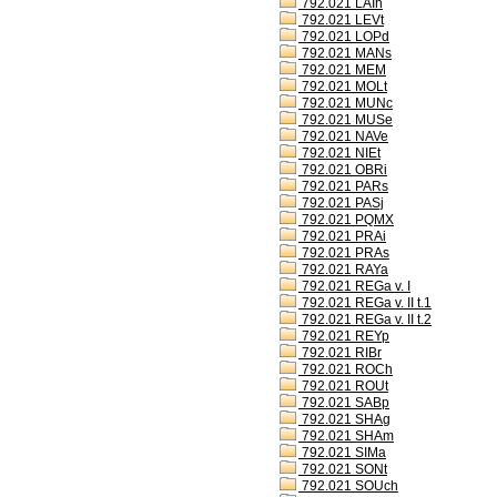
792.021 LAIh
792.021 LEVt
792.021 LOPd
792.021 MANs
792.021 MEM
792.021 MOLt
792.021 MUNc
792.021 MUSe
792.021 NAVe
792.021 NIEt
792.021 OBRi
792.021 PARs
792.021 PASj
792.021 PQMX
792.021 PRAi
792.021 PRAs
792.021 RAYa
792.021 REGa v. I
792.021 REGa v. II t.1
792.021 REGa v. II t.2
792.021 REYp
792.021 RIBr
792.021 ROCh
792.021 ROUt
792.021 SABp
792.021 SHAg
792.021 SHAm
792.021 SIMa
792.021 SONt
792.021 SOUch