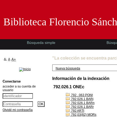
Biblioteca Florencio Sánchez -EMAD-
Biblioteca Florencio Sánc
Búsqueda simple
Búsqu
"La colección se encuentra parc
A-
A
A+
Nueva búsqueda
Información de la indexación
Conectarse
acceder a su cuenta de
792.026.1 ONEc
usuario
792 . 063 PONt
792 026.1 BARj
792 026.1 BARn
792 026.1 BARr
Olvidé mi contraseña
792 ARTt
792,03(82) MORs