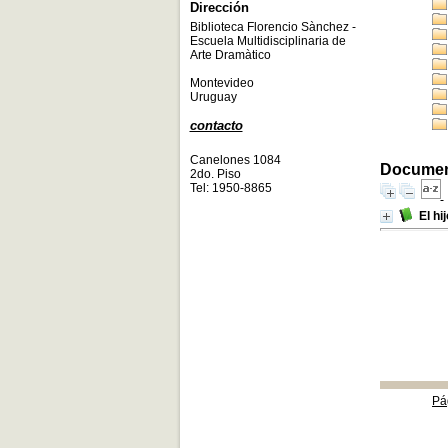
Dirección
Biblioteca Florencio Sànchez -
Escuela Multidisciplinaria de
Arte Dramàtico
Montevideo
Uruguay
contacto
Canelones 1084
Document
2do. Piso
Tel: 1950-8865
El hi
Pá