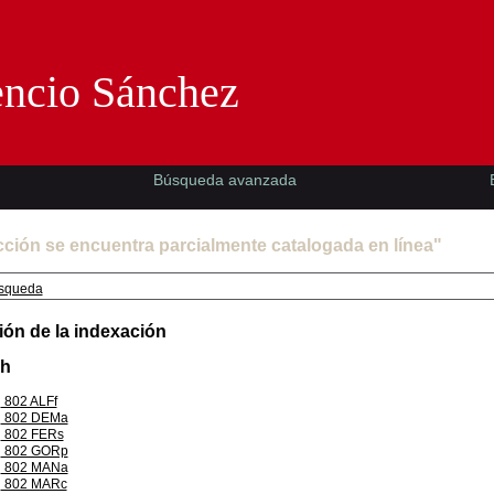
Florencio Sánchez -EMAD-
encio Sánchez
Búsqueda avanzada
cción se encuentra parcialmente catalogada en línea"
squeda
ión de la indexación
Jh
802 ALFf
802 DEMa
802 FERs
802 GORp
802 MANa
802 MARc