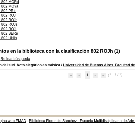
802 MORd
802 MOYa
802 PRIs
802 ROJl
802 ROJr
802 ROJs
802 ROJt
802 SERp
802 UNIh
os en la biblioteca con la clasificación 802 ROJh (1)
Refinar búsqueda
jo del sud. Acto alegórico en música
/
Universidad de Buenos Aires. Facultad de 
1
(1 - 1 / 1)
gina web EMAD
Biblioteca Florencio Sànchez - Escuela Multidisciplinaria de Art