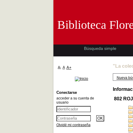
Biblioteca 
Biblioteca Flor
Búsqueda simple
"La cole
A-
A
A+
Nueva bú
Informac
Conectarse
acceder a su cuenta de
802 RO
usuario
Olvidé mi contraseña