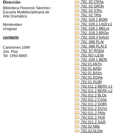
792. 02 CRAa
Dirección
792. 02 GROh
Biblioteca Florencio Sànchez -
792. 02 STAc
Escuela Multidisciplinaria de
792. 02 TRIs
Arte Dramàtico
792. 026.1 BONt
792. 026.1 LAGt v.1
Montevideo
792. 026.1 MELm
Uruguay
792. 028.3 BROp
contacto
792. 028.3 NAVm
792. 088 PLAt
792. 088 PLAt S
Canelones 1084
792. 97 RODd
2do. Piso
792.(82) LEVe
Tel: 1950-8865
792..026.1 BERi
792.01 ANTn
792.01 BADr
792.01 BAXs
792.01 DOAe
792.01 DUBf
792.011.2 BERh v.1
792.011.2 BERh v.2
792.011.2 BLOs
792.011.2 CASs
792.011.2 DORt
792.011.2 DUVs
792.011.2 PRIs
792.011.2 QUIt
792.011.2 SAZt
792.02 ABIc
792.02 ALOm