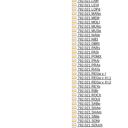
792.021 LAIh
792.021 LEVt
792.021 LOPd
792.021 MANs
792.021 MEM
792.021 MOLt
792.021 MUNc
792.021 MUSe
792.021 NAVe
792.021 NIEt
792.021 OBRi
792.021 PARs
792.021 PASj
792.021 PQMX
792.021 PRAi
792.021 PRAs
792.021 RAYa
792.021 REGa v. I
792.021 REGa v. II t.1
792.021 REGa v. II t.2
792.021 REYp
792.021 RIBr
792.021 ROCh
792.021 ROUt
792.021 SABp
792.021 SHAg
792.021 SHAm
792.021 SIMa
792.021 SONt
792.021 SOUch