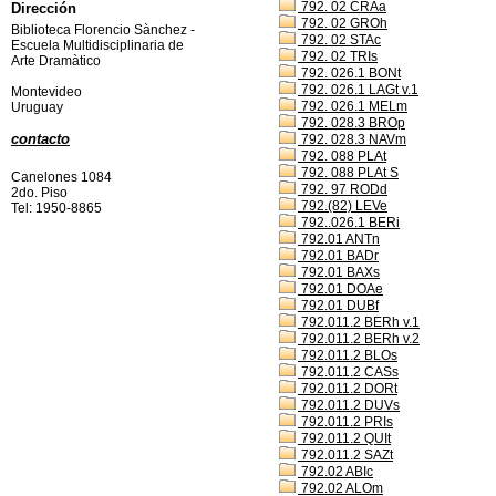
792. 02 CRAa
Dirección
792. 02 GROh
Biblioteca Florencio Sànchez -
792. 02 STAc
Escuela Multidisciplinaria de
792. 02 TRIs
Arte Dramàtico
792. 026.1 BONt
792. 026.1 LAGt v.1
Montevideo
792. 026.1 MELm
Uruguay
792. 028.3 BROp
contacto
792. 028.3 NAVm
792. 088 PLAt
792. 088 PLAt S
Canelones 1084
792. 97 RODd
2do. Piso
792.(82) LEVe
Tel: 1950-8865
792..026.1 BERi
792.01 ANTn
792.01 BADr
792.01 BAXs
792.01 DOAe
792.01 DUBf
792.011.2 BERh v.1
792.011.2 BERh v.2
792.011.2 BLOs
792.011.2 CASs
792.011.2 DORt
792.011.2 DUVs
792.011.2 PRIs
792.011.2 QUIt
792.011.2 SAZt
792.02 ABIc
792.02 ALOm