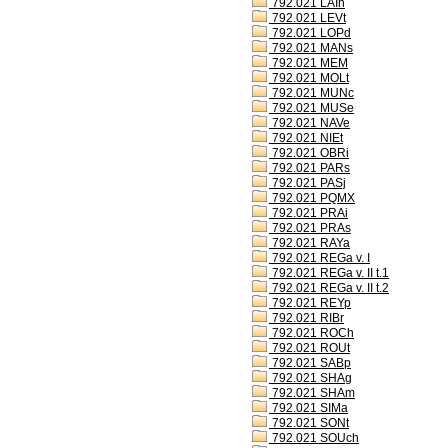
792.021 LAIh
792.021 LEVt
792.021 LOPd
792.021 MANs
792.021 MEM
792.021 MOLt
792.021 MUNc
792.021 MUSe
792.021 NAVe
792.021 NIEt
792.021 OBRi
792.021 PARs
792.021 PASj
792.021 PQMX
792.021 PRAi
792.021 PRAs
792.021 RAYa
792.021 REGa v. I
792.021 REGa v. II t.1
792.021 REGa v. II t.2
792.021 REYp
792.021 RIBr
792.021 ROCh
792.021 ROUt
792.021 SABp
792.021 SHAg
792.021 SHAm
792.021 SIMa
792.021 SONt
792.021 SOUch